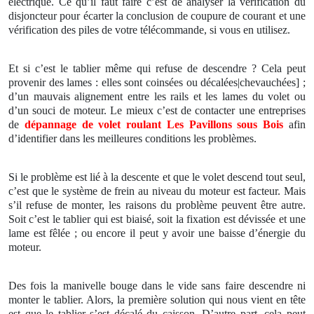
électrique. Ce qu’il faut faire c’est de analyser la vérification du
disjoncteur pour écarter la conclusion de coupure de courant et une
vérification des piles de votre télécommande, si vous en utilisez.
Et si c’est le tablier même qui refuse de descendre ? Cela peut
provenir des lames : elles sont coinsées ou décalées|chevauchées] ;
d’un mauvais alignement entre les rails et les lames du volet ou
d’un souci de moteur. Le mieux c’est de contacter une entreprises
de
dépannage de volet roulant
Les Pavillons sous Bois
afin
d’identifier dans les meilleures conditions les problèmes.
Si le problème est lié à la descente et que le volet descend tout seul,
c’est que le système de frein au niveau du moteur est facteur. Mais
s’il refuse de monter, les raisons du problème peuvent être autre.
Soit c’est le tablier qui est biaisé, soit la fixation est dévissée et une
lame est fêlée ; ou encore il peut y avoir une baisse d’énergie du
moteur.
Des fois la manivelle bouge dans le vide sans faire descendre ni
monter le tablier. Alors, la première solution qui nous vient en tête
est que le tablier s’est décalé du caisson. D’autre part, cela peut